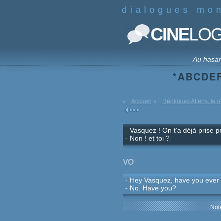
dialogues mo
CINE
LO
Au hasa
*
A
B
C
D
E
Accueil
Répliques Aliens, le r
- Vasquez ! On t'a déjà prise 
- Non ! et toi ?
VO
- Hey Vasquez, have you ever
- No. Have you?
Note