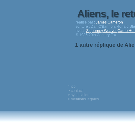
Aliens, le re
realisé par :
James Cameron
écriture :
Dan O'Bannon, Ronald Shus
avec :
Sigourney Weaver
Carrie He
© 1986 20th Century Fox
1 autre réplique de Alie
^ top
> contact
> syndication
> mentions legales