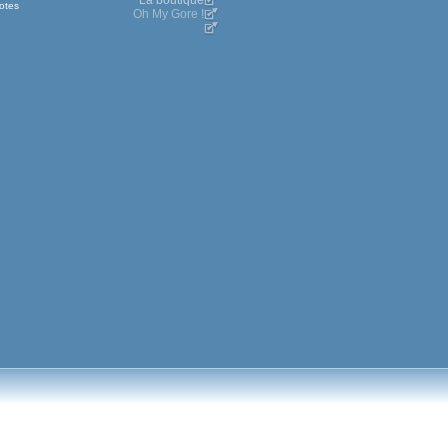
La boutique
otes
Oh My Gore !