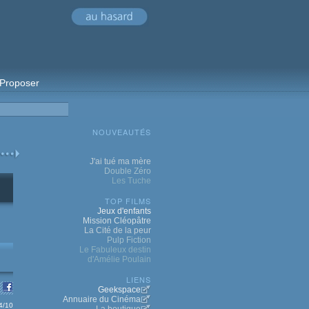
Proposer
NOUVEAUTÉS
J'ai tué ma mère
Double Zéro
Les Tuche
TOP FILMS
Jeux d'enfants
Mission Cléopâtre
La Cité de la peur
Pulp Fiction
Le Fabuleux destin
d'Amélie Poulain
LIENS
Geekspace
Annuaire du Cinéma
.4/10