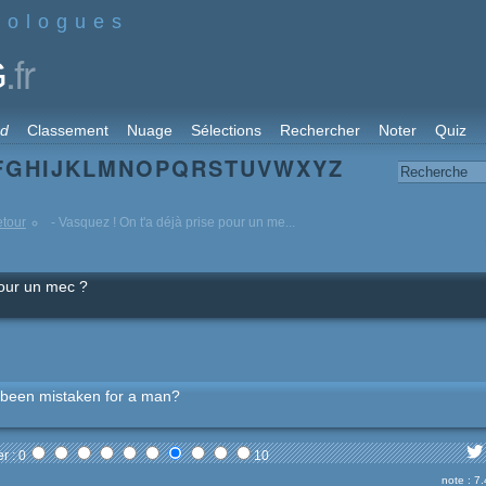
nologues
.fr
G
rd
Classement
Nuage
Sélections
Rechercher
Noter
Quiz
F
G
H
I
J
K
L
M
N
O
P
Q
R
S
T
U
V
W
X
Y
Z
etour
- Vasquez ! On t'a déjà prise pour un me...
pour un mec ?
 been mistaken for a man?
r : 0
10
note : 7