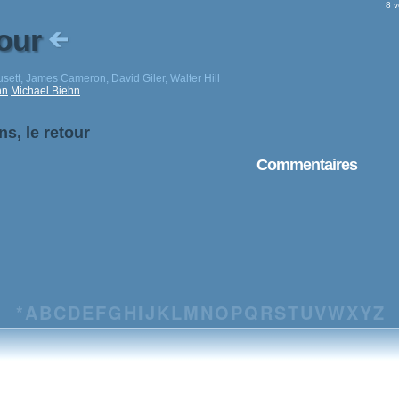
8 v
tour
ett, James Cameron, David Giler, Walter Hill
nn
Michael Biehn
ns, le retour
Commentaires
*
A
B
C
D
E
F
G
H
I
J
K
L
M
N
O
P
Q
R
S
T
U
V
W
X
Y
Z