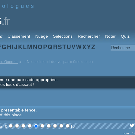
nologues
.fr
G
rd
Classement
Nuage
Sélections
Rechercher
Noter
Quiz
F
G
H
I
J
K
L
M
N
O
P
Q
R
S
T
U
V
W
X
Y
Z
me Guerrier
- Ni enceinte, ni douve, pas même une pa...
même une palissade appropriée.
es lieux d'assaut !
 presentable fence.
f this place.
r : 0
10
note : 4