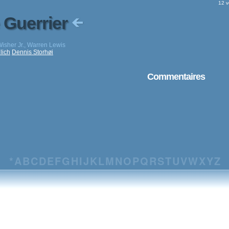
12 v
 Guerrier
Wisher Jr., Warren Lewis
lich
Dennis Storhøi
Commentaires
*
A
B
C
D
E
F
G
H
I
J
K
L
M
N
O
P
Q
R
S
T
U
V
W
X
Y
Z