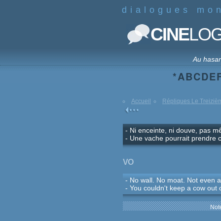
dialogues mo
CINE
LO
Au hasa
*
A
B
C
D
E
Accueil
Répliques Le Treiziè
- Ni enceinte, ni douve, pas 
- Une vache pourrait prendre c
VO
- No wall. No moat. Not even a
- You couldn't keep a cow out o
Note