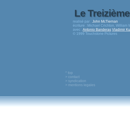
Le Treizième
realisé par :
John McTiernan
écriture :
Michael Crichton, William 
avec :
Antonio Banderas
Vladimir Ku
© 1999 Touchstone Pictures
^ top
> contact
> syndication
> mentions legales