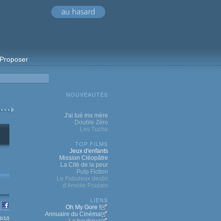
Proposer
NOUVEAUTÉS
J'ai tué ma mère
Double Zéro
Les Tuche
TOP FILMS
Jeux d'enfants
Mission Cléopâtre
La Cité de la peur
Pulp Fiction
Le Fabuleux destin
d'Amélie Poulain
LIENS
Oh My Gore !
Annuaire du Cinéma
.8/10