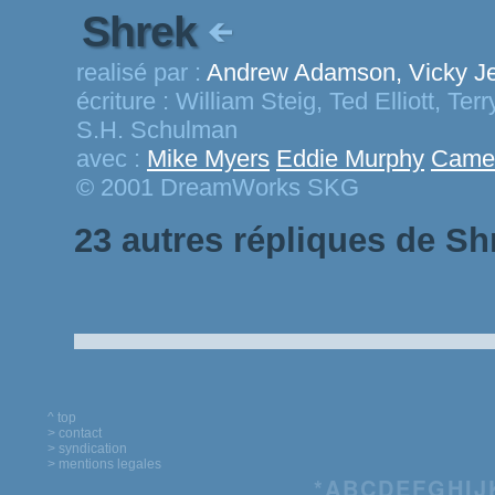
Shrek
realisé par :
Andrew Adamson, Vicky J
écriture :
William Steig, Ted Elliott, Te
S.H. Schulman
avec :
Mike Myers
Eddie Murphy
Camer
© 2001 DreamWorks SKG
23 autres répliques de Sh
^ top
> contact
> syndication
> mentions legales
*
A
B
C
D
E
F
G
H
I
J