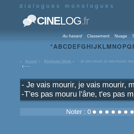
dialogues monologues
.fr
CINE
LOG
Au hasard
Classement
Nuage
S
*
A
B
C
D
E
F
G
H
I
J
K
L
M
N
O
P
Q
Accueil
Répliques Shrek
- Je vais mourir, je vais mourir, mour
- Je vais mourir, je vais mourir, 
-T'es pas mouru l'âne, t'es pas m
Noter : 0