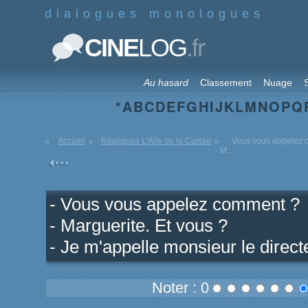
dialogues monologues
.fr
CINE
LOG
Au hasard
Classement
Nuage
S
*
A
B
C
D
E
F
G
H
I
J
K
L
M
N
O
P
Q
Accueil
Répliques L'Aile ou la Cuisse
- Vous vous appelez
- M...
- Vous vous appelez comment ?
- Marguerite. Et vous ?
- Je m'appelle monsieur le directe
Noter : 0