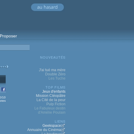
Proposer
NOUVEAUTÉS
J'ai tué ma mère
Double Zéro
Les Tuche
TOP FILMS
Jeux d'enfants
Mission Cléopâtre
0/10
La Cité de la peur
otes
Pulp Fiction
Le Fabuleux destin
d'Amélie Poulain
LIENS
Geekspace
Annuaire du Cinéma