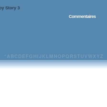
oy Story 3
Commentaires
*
A
B
C
D
E
F
G
H
I
J
K
L
M
N
O
P
Q
R
S
T
U
V
W
X
Y
Z