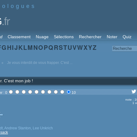
nologues
.fr
G
rd
Classement
Nuage
Sélections
Rechercher
Noter
Quiz
F
G
H
I
J
K
L
M
N
O
P
Q
R
S
T
U
V
W
X
Y
Z
Je vous interdit de vous frapper. C'est ...
r. C'est mon job !
r : 0
10
note : 1
1 v
dt, Andrew Stanton, Lee Unkrich
usack