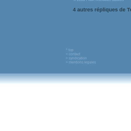
4 autres répliques de T
^ top
> contact
> syndication
> mentions legales