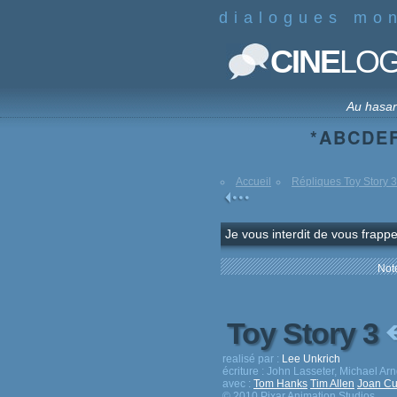
dialogues mo
CINE
LO
Au hasa
*
A
B
C
D
E
Accueil
Répliques Toy Story 3
Je vous interdit de vous frappe
Note
Toy Story 3
realisé par :
Lee Unkrich
écriture :
John Lasseter, Michael Arn
avec :
Tom Hanks
Tim Allen
Joan C
© 2010 Pixar Animation Studios