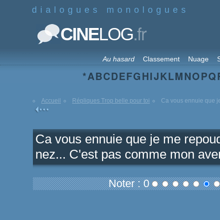
dialogues monologues
.fr
CINE
LOG
Au hasard
Classement
Nuage
S
*
A
B
C
D
E
F
G
H
I
J
K
L
M
N
O
P
Q
Accueil
Répliques Trop belle pour toi
Ca vous ennuie que je
Ca vous ennuie que je me repoudr
nez... C'est pas comme mon aveni
Noter : 0