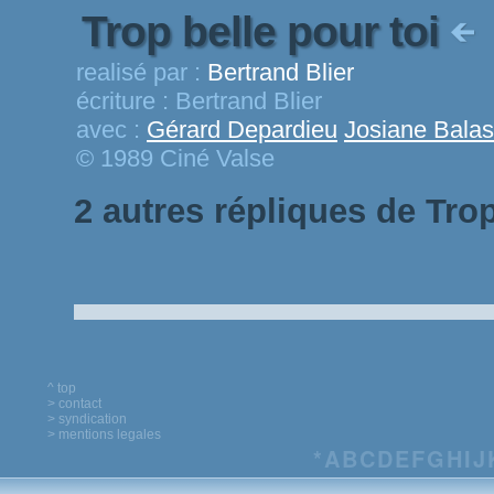
Trop belle pour toi
realisé par :
Bertrand Blier
écriture :
Bertrand Blier
avec :
Gérard Depardieu
Josiane Bala
© 1989 Ciné Valse
2 autres répliques de Trop
^ top
> contact
> syndication
> mentions legales
*
A
B
C
D
E
F
G
H
I
J