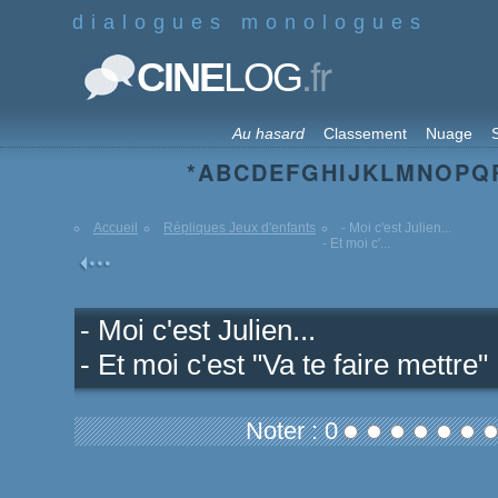
dialogues monologues
.fr
CINE
LOG
Au hasard
Classement
Nuage
S
*
A
B
C
D
E
F
G
H
I
J
K
L
M
N
O
P
Q
Accueil
Répliques Jeux d'enfants
- Moi c'est Julien...
- Et moi c'...
- Moi c'est Julien...
- Et moi c'est "Va te faire mettre"
Noter : 0