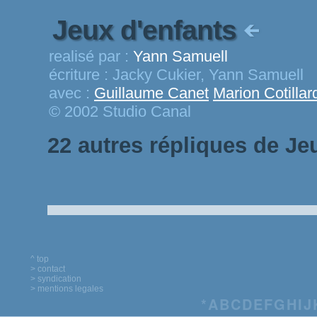
Jeux d'enfants
realisé par :
Yann Samuell
écriture :
Jacky Cukier, Yann Samuell
avec :
Guillaume Canet
Marion Cotillar
© 2002 Studio Canal
22 autres répliques de Je
^ top
> contact
> syndication
> mentions legales
*
A
B
C
D
E
F
G
H
I
J