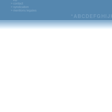
^ top
> contact
> syndication
> mentions legales
*
A
B
C
D
E
F
G
H
I
J