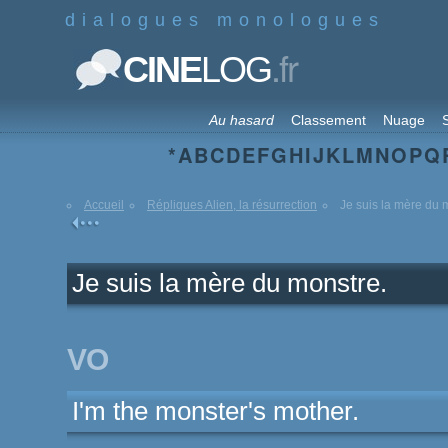
dialogues monologues
.fr
CINE
LOG
Au hasard
Classement
Nuage
S
*
A
B
C
D
E
F
G
H
I
J
K
L
M
N
O
P
Q
Accueil
Répliques Alien, la résurrection
Je suis la mère du 
Je suis la mère du monstre.
VO
I'm the monster's mother.