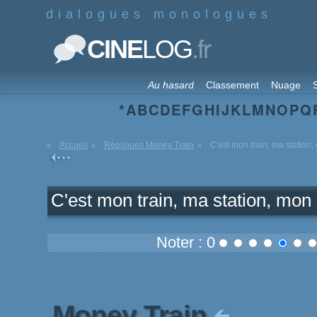
dialogues monologues
.fr
CINE
LOG
Au hasard
Classement
Nuage
S
*
A
B
C
D
E
F
G
H
I
J
K
L
M
N
O
P
Q
Accueil
Répliques Money Train
C'est mon train, ma station
C'est mon train, ma station, mon
Noter : 0
Money Train