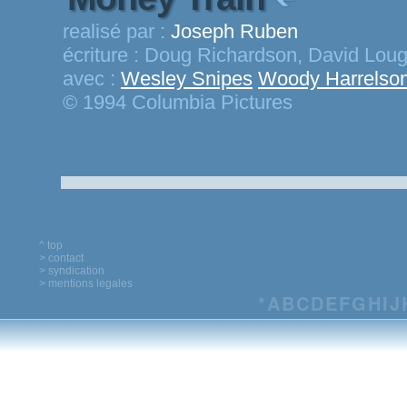
realisé par :
Joseph Ruben
écriture :
Doug Richardson, David Lou
avec :
Wesley Snipes
Woody Harrelso
© 1994 Columbia Pictures
^ top
> contact
> syndication
> mentions legales
*
A
B
C
D
E
F
G
H
I
J