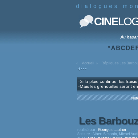
dialogues mo
CINE
LO
Au hasa
*
A
B
C
D
E
Accueil
Répliques Les Barbo
-Si la pluie continue, les fraisi
-Mais les grenouilles seront en
Note
Les Barbou
realisé par :
Georges Lautner
écriture :
Albert Simonin, Michel Aud