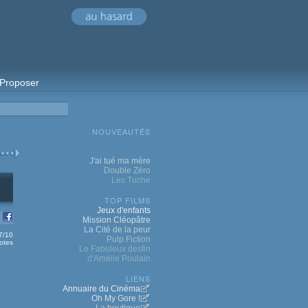
Proposer
NOUVEAUTÉS
J'ai tué ma mère
Double Zéro
Les Tuche
TOP FILMS
Jeux d'enfants
Mission Cléopâtre
La Cité de la peur
.7/10
Pulp Fiction
otes
Le Fabuleux destin
d'Amélie Poulain
LIENS
Annuaire du Cinéma
Oh My Gore !