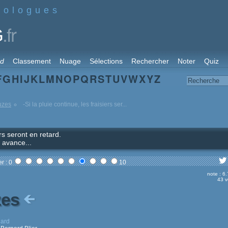
nologues
.fr
G
rd
Classement
Nuage
Sélections
Rechercher
Noter
Quiz
F
G
H
I
J
K
L
M
N
O
P
Q
R
S
T
U
V
W
X
Y
Z
uzes
-Si la pluie continue, les fraisiers ser...
ers seront en retard.
 avance...
r : 0
10
note : 6
43 v
zes
iard