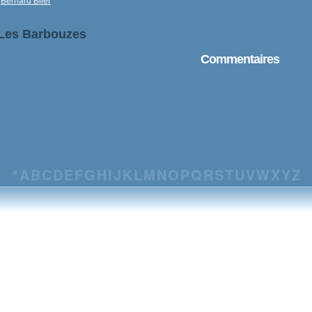
Bernard Blier
 Les Barbouzes
Commentaires
*
A
B
C
D
E
F
G
H
I
J
K
L
M
N
O
P
Q
R
S
T
U
V
W
X
Y
Z