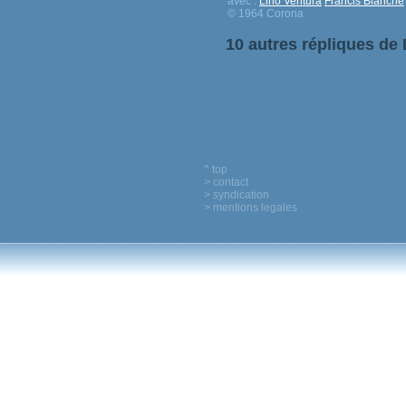
avec :
Lino Ventura
Francis Blanche
© 1964 Corona
10 autres répliques de
^ top
> contact
> syndication
> mentions legales