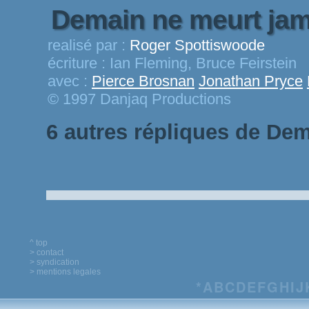
Demain ne meurt ja
realisé par :
Roger Spottiswoode
écriture :
Ian Fleming, Bruce Feirstein
avec :
Pierce Brosnan
Jonathan Pryce
© 1997 Danjaq Productions
6 autres répliques de De
^ top
> contact
> syndication
> mentions legales
*
A
B
C
D
E
F
G
H
I
J