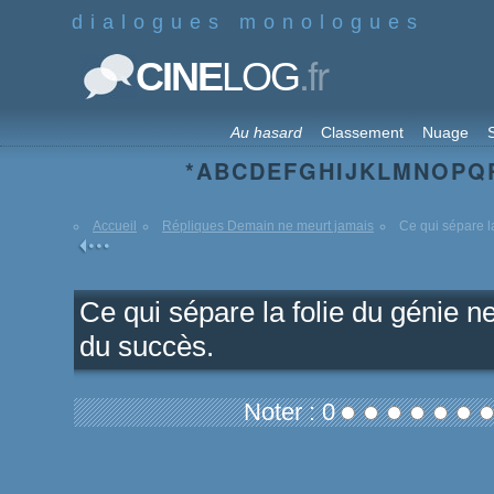
dialogues monologues
.fr
CINE
LOG
Au hasard
Classement
Nuage
S
*
A
B
C
D
E
F
G
H
I
J
K
L
M
N
O
P
Q
Accueil
Répliques Demain ne meurt jamais
Ce qui sépare la
Ce qui sépare la folie du génie n
du succès.
Noter : 0