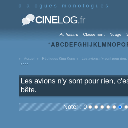
dialogues monologues
.fr
CINE
LOG
Au hasard
Classement
Nuage
S
*
A
B
C
D
E
F
G
H
I
J
K
L
M
N
O
P
Q
Accueil
Répliques King Kong
Les avions n'y sont pour rien, c'
Les avions n'y sont pour rien, c'es
bête.
Noter : 0