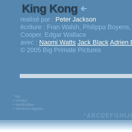
King Kong
realisé par :
Peter Jackson
écriture :
Fran Walsh, Philippa Boyens,
Cooper, Edgar Wallace
avec :
Naomi Watts
Jack Black
Adrien 
© 2005 Big Primate Pictures
^ top
> contact
> syndication
> mentions legales
*
A
B
C
D
E
F
G
H
I
J