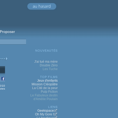
Proposer
NOUVEAUTÉS
J'ai tué ma mère
Double Zéro
Les Tuche
TOP FILMS
Jeux d'enfants
Mission Cléopâtre
.2/10
La Cité de la peur
otes
Pulp Fiction
Le Fabuleux destin
d'Amélie Poulain
LIENS
Geekspace
Oh My Gore !