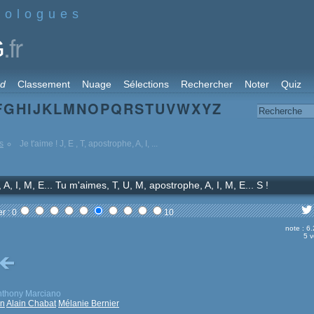
nologues
.fr
G
rd
Classement
Nuage
Sélections
Rechercher
Noter
Quiz
F
G
H
I
J
K
L
M
N
O
P
Q
R
S
T
U
V
W
X
Y
Z
s
Je t'aime ! J, E , T, apostrophe, A, I, ...
, A, I, M, E... Tu m'aimes, T, U, M, apostrophe, A, I, M, E... S !
r : 0
10
note : 6
5 v
nthony Marciano
in
Alain Chabat
Mélanie Bernier