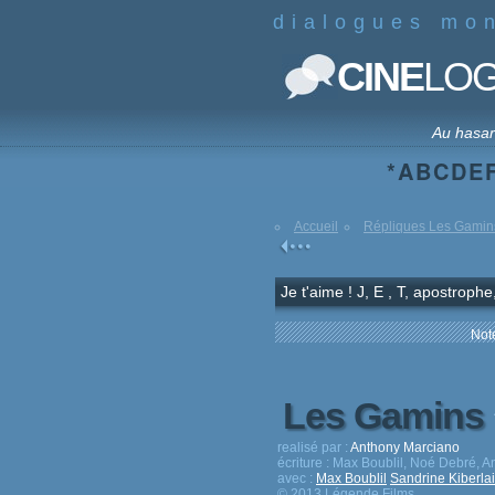
dialogues mo
CINE
LO
Au hasa
*
A
B
C
D
E
Accueil
Répliques Les Gamin
Je t'aime ! J, E , T, apostrophe
Note
Les Gamins
realisé par :
Anthony Marciano
écriture :
Max Boublil, Noé Debré, A
avec :
Max Boublil
Sandrine Kiberla
© 2013 Légende Films