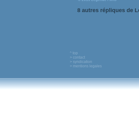
8 autres répliques de 
^ top
> contact
> syndication
> mentions legales