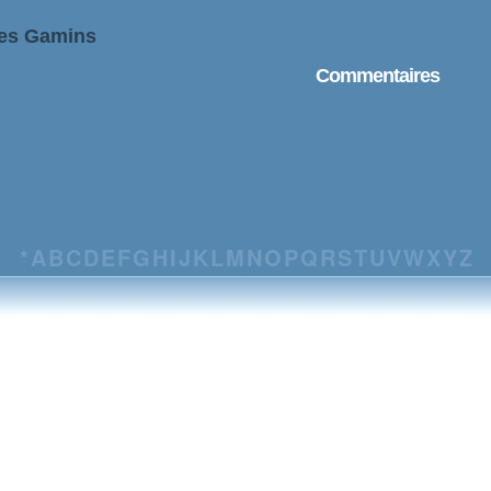
Les Gamins
Commentaires
*
A
B
C
D
E
F
G
H
I
J
K
L
M
N
O
P
Q
R
S
T
U
V
W
X
Y
Z