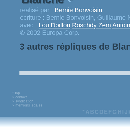
realisé par :
Bernie Bonvoisin
écriture :
Bernie Bonvoisin, Guillaume 
avec :
Lou Doillon
Roschdy Zem
Antoi
© 2002 Europa Corp.
3 autres répliques de Bla
^ top
> contact
> syndication
> mentions legales
*
A
B
C
D
E
F
G
H
I
J