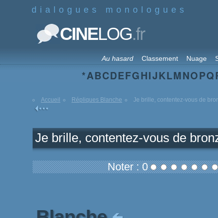
dialogues monologues
.fr
CINE
LOG
Au hasard
Classement
Nuage
S
*
A
B
C
D
E
F
G
H
I
J
K
L
M
N
O
P
Q
Accueil
Répliques Blanche
Je brille, contentez-vous de bro
Je brille, contentez-vous de bron
Noter : 0
Blanche