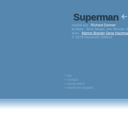
Superman
realisé par :
Richard Donner
écriture :
Jerry Siegel, Joe Shuster
avec :
Marlon Brando
Gene Hackma
© 1978 Alexander Salkind
^ top
> contact
> syndication
> mentions legales