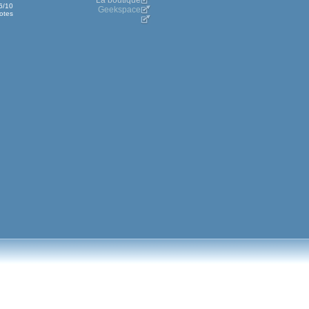
La boutique
.6/10
Geekspace
otes