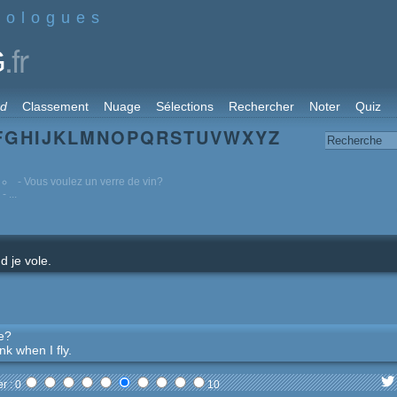
nologues
.fr
G
rd
Classement
Nuage
Sélections
Rechercher
Noter
Quiz
F
G
H
I
J
K
L
M
N
O
P
Q
R
S
T
U
V
W
X
Y
Z
- Vous voulez un verre de vin?
- ...
 je vole.
ne?
nk when I fly.
r : 0
10