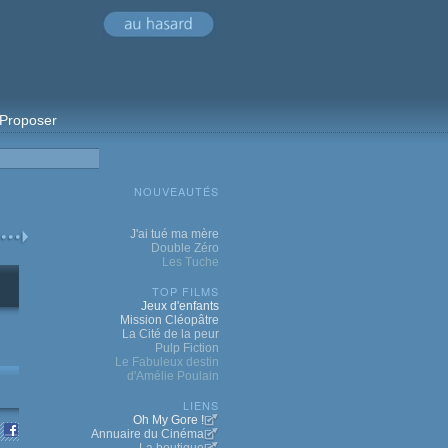
Proposer
NOUVEAUTÉS
J'ai tué ma mère
Double Zéro
Les Tuche
TOP FILMS
Jeux d'enfants
Mission Cléopâtre
La Cité de la peur
Pulp Fiction
Le Fabuleux destin
d'Amélie Poulain
LIENS
Oh My Gore !
Annuaire du Cinéma