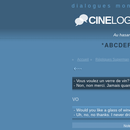
dialogues mo
CINE
LO
Au hasa
*
A
B
C
D
E
Accueil
Répliques Superman
- Vous voulez un verre de vin?
- Non, non merci. Jamais quand
VO
- Would you like a glass of wi
- Uh, no, no thanks. I never dri
Note