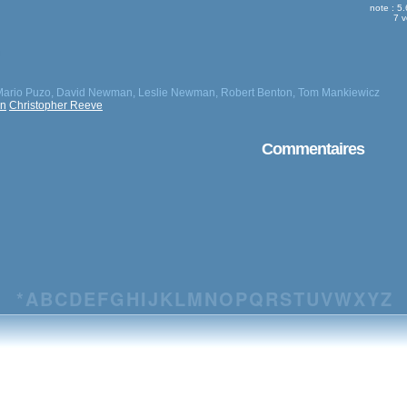
note : 5
7 v
, Mario Puzo, David Newman, Leslie Newman, Robert Benton, Tom Mankiewicz
n
Christopher Reeve
Commentaires
*
A
B
C
D
E
F
G
H
I
J
K
L
M
N
O
P
Q
R
S
T
U
V
W
X
Y
Z