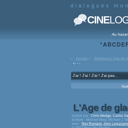
dialogues mo
CINE
LO
Au hasa
*
A
B
C
D
E
Accueil
Répliques L'Age de g
J'ai ! J'ai ! J'ai ! J'ai pas...
Note
L'Age de gl
realisé par :
Chris Wedge, Carlos S
écriture :
Michael Berg, Michael J. W
avec :
Ray Romano
John Leguizam
© 2002 Blue Sky Studios