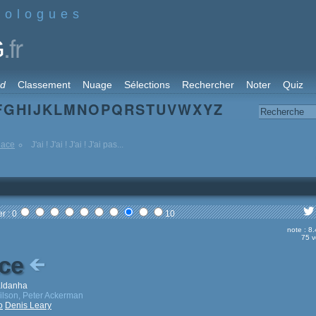
nologues
.fr
G
rd
Classement
Nuage
Sélections
Rechercher
Noter
Quiz
F
G
H
I
J
K
L
M
N
O
P
Q
R
S
T
U
V
W
X
Y
Z
lace
J'ai ! J'ai ! J'ai ! J'ai pas...
r : 0
10
note : 8
75 v
ace
aldanha
ilson, Peter Ackerman
o
Denis Leary