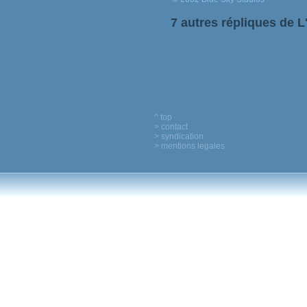
7 autres répliques de L
^ top
> contact
> syndication
> mentions legales