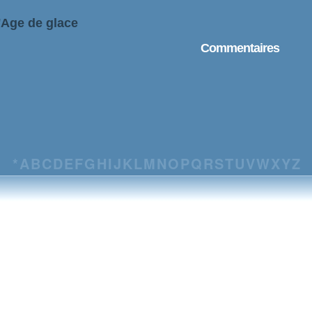
'Age de glace
Commentaires
*
A
B
C
D
E
F
G
H
I
J
K
L
M
N
O
P
Q
R
S
T
U
V
W
X
Y
Z