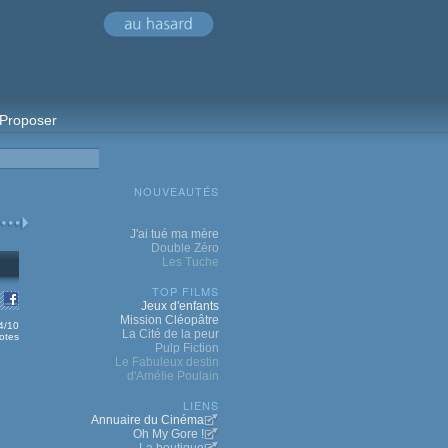
Proposer
NOUVEAUTÉS
J'ai tué ma mère
Double Zéro
Les Tuche
TOP FILMS
Jeux d'enfants
Mission Cléopâtre
.4/10
La Cité de la peur
otes
Pulp Fiction
Le Fabuleux destin
d'Amélie Poulain
LIENS
Annuaire du Cinéma
Oh My Gore !