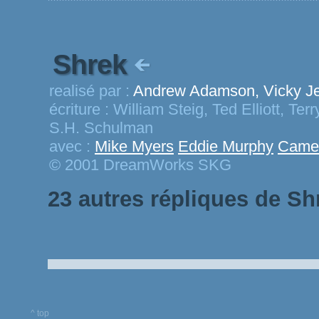
Shrek
realisé par :
Andrew Adamson, Vicky J
écriture :
William Steig, Ted Elliott, Te
S.H. Schulman
avec :
Mike Myers
Eddie Murphy
Camer
© 2001 DreamWorks SKG
23 autres répliques de Sh
^ top