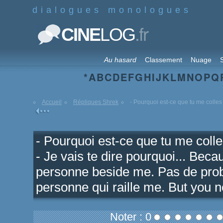
dialogues monologues
.fr
CINE
LOG
Au hasard
Classement
Nuage
S
*
A
B
C
D
E
F
G
H
I
J
K
L
M
N
O
P
Q
Accueil
Répliques Shrek
- Pourquoi est-ce que tu me colles 
- Pourquoi est-ce que tu me coll
- Je vais te dire pourquoi... Becaus
personne beside me. Pas de probl
personne qui raille me. But you 
Noter : 0