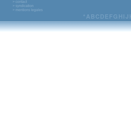
> contact
> syndication
> mentions legales
*
A
B
C
D
E
F
G
H
I
J