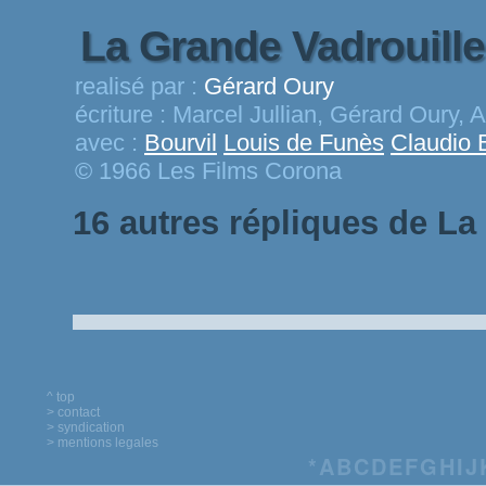
La Grande Vadrouill
realisé par :
Gérard Oury
écriture :
Marcel Jullian, Gérard Oury, 
avec :
Bourvil
Louis de Funès
Claudio 
© 1966 Les Films Corona
16 autres répliques de La
^ top
> contact
> syndication
> mentions legales
*
A
B
C
D
E
F
G
H
I
J