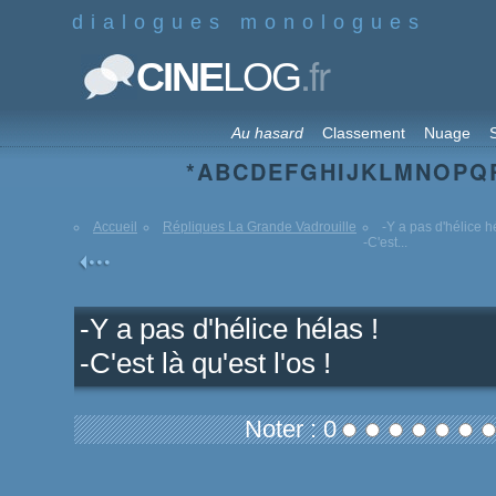
dialogues monologues
.fr
CINE
LOG
Au hasard
Classement
Nuage
S
*
A
B
C
D
E
F
G
H
I
J
K
L
M
N
O
P
Q
Accueil
Répliques La Grande Vadrouille
-Y a pas d'hélice h
-C'est...
-Y a pas d'hélice hélas !
-C'est là qu'est l'os !
Noter : 0