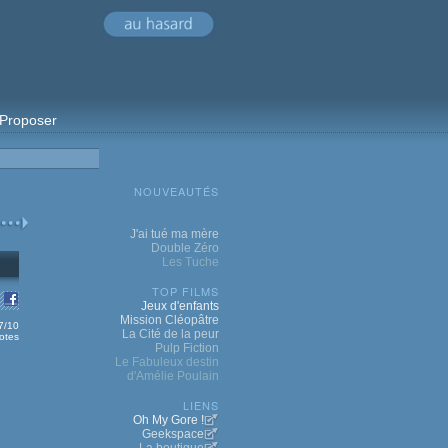
Proposer
NOUVEAUTÉS
J'ai tué ma mère
Double Zéro
Les Tuche
TOP FILMS
Jeux d'enfants
Mission Cléopâtre
.7/10
La Cité de la peur
otes
Pulp Fiction
Le Fabuleux destin
d'Amélie Poulain
LIENS
Oh My Gore !
Geekspace