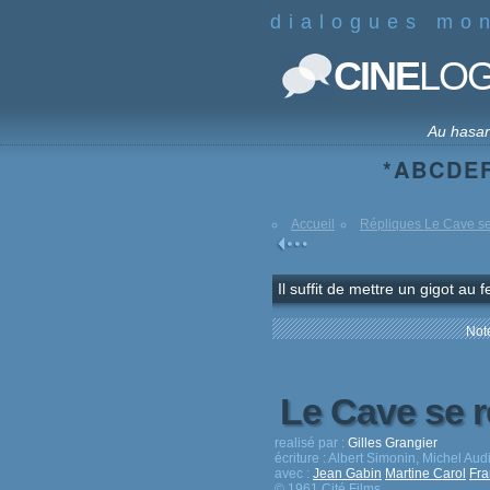
dialogues mo
CINE
LO
Au hasa
*
A
B
C
D
E
Accueil
Répliques Le Cave se 
Il suffit de mettre un gigot a
Note
Le Cave se r
realisé par :
Gilles Grangier
écriture :
Albert Simonin, Michel Audi
avec :
Jean Gabin
Martine Carol
Fra
© 1961 Cité Films