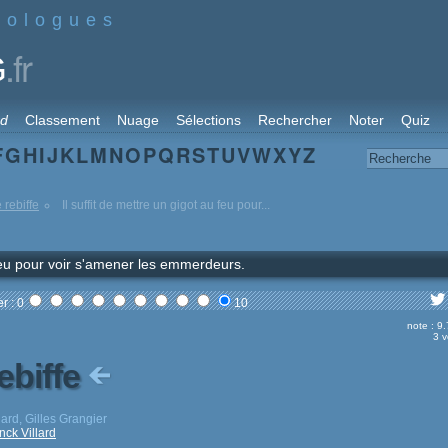
nologues
.fr
G
rd
Classement
Nuage
Sélections
Rechercher
Noter
Quiz
F
G
H
I
J
K
L
M
N
O
P
Q
R
S
T
U
V
W
X
Y
Z
rebiffe
Il suffit de mettre un gigot au feu pour...
u feu pour voir s'amener les emmerdeurs.
r : 0
10
note : 9
3 v
ebiffe
ard, Gilles Grangier
nck Villard