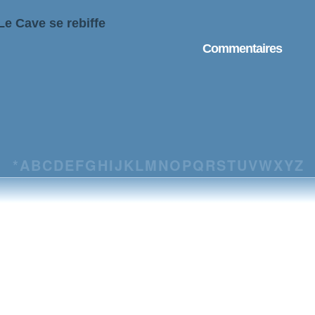
Le Cave se rebiffe
Commentaires
*
A
B
C
D
E
F
G
H
I
J
K
L
M
N
O
P
Q
R
S
T
U
V
W
X
Y
Z