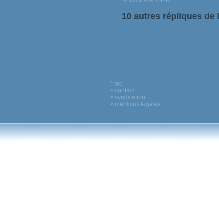
10 autres répliques de 
^ top
> contact
> syndication
> mentions legales