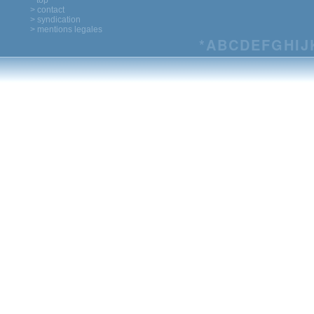
^ top
> contact
> syndication
> mentions legales
*
A
B
C
D
E
F
G
H
I
J