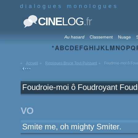
dialogues monologues
.fr
CINE
LOG
Au hasard
Classement
Nuage
S
*
A
B
C
D
E
F
G
H
I
J
K
L
M
N
O
P
Q
Accueil
Répliques Bruce Tout-Puissant
Foudroie-moi ô Foud
Foudroie-moi ô Foudroyant Foud
VO
Smite me, oh mighty Smiter.