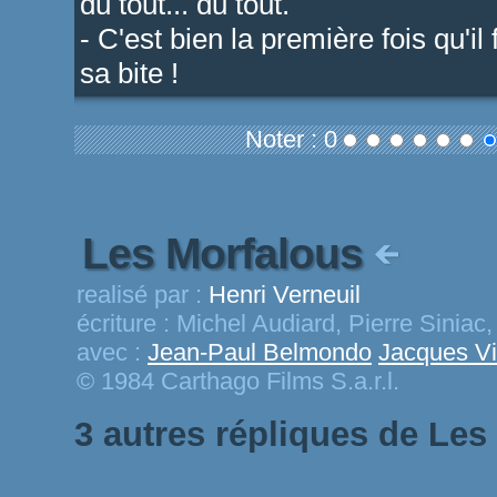
du tout... du tout.
- C'est bien la première fois qu'il
sa bite !
Noter : 0
Les Morfalous
realisé par :
Henri Verneuil
écriture :
Michel Audiard, Pierre Siniac,
avec :
Jean-Paul Belmondo
Jacques Vil
© 1984 Carthago Films S.a.r.l.
3 autres répliques de Les