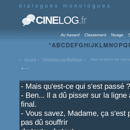
dialogues monologues
.fr
CINE
LOG
Au hasard
Classement
Nuage
S
*
A
B
C
D
E
F
G
H
I
J
K
L
M
N
O
P
Q
Accueil
Répliques Les Morfalous
- Mais qu'est-ce qui s'est 
...
- Mais qu'est-ce qui s'est passé 
- Ben... Il a dû pisser sur la lign
final.
- Vous savez, Madame, ça s'est pa
pas dû souffrir