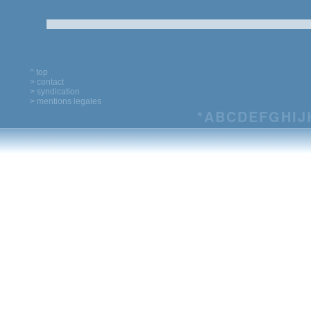
^ top
> contact
> syndication
> mentions legales
*
A
B
C
D
E
F
G
H
I
J