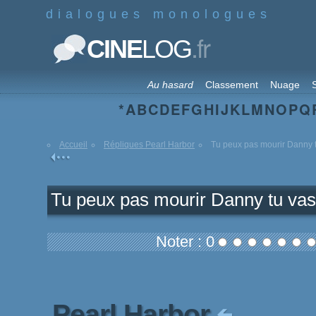
dialogues monologues
.fr
CINE
LOG
Au hasard
Classement
Nuage
S
*
A
B
C
D
E
F
G
H
I
J
K
L
M
N
O
P
Q
Accueil
Répliques Pearl Harbor
Tu peux pas mourir Danny tu
Tu peux pas mourir Danny tu vas 
Noter : 0
Pearl Harbor