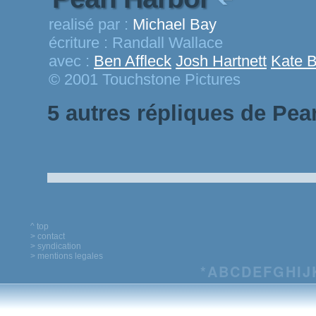
realisé par :
Michael Bay
écriture :
Randall Wallace
avec :
Ben Affleck
Josh Hartnett
Kate B
© 2001 Touchstone Pictures
5 autres répliques de Pea
^ top
> contact
> syndication
> mentions legales
*
A
B
C
D
E
F
G
H
I
J