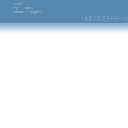
^ top
> contact
> syndication
> mentions legales
*
A
B
C
D
E
F
G
H
I
J