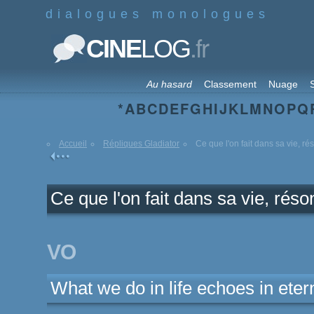
dialogues monologues
.fr
CINE
LOG
Au hasard
Classement
Nuage
S
*
A
B
C
D
E
F
G
H
I
J
K
L
M
N
O
P
Q
Accueil
Répliques Gladiator
Ce que l'on fait dans sa vie, ré
Ce que l'on fait dans sa vie, réso
VO
What we do in life echoes in etern