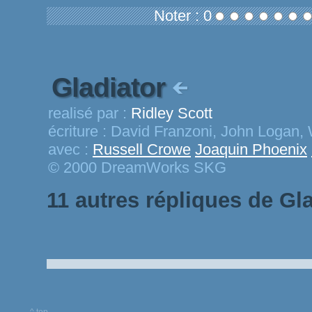
Noter : 0
Gladiator
realisé par :
Ridley Scott
écriture :
David Franzoni, John Logan, 
avec :
Russell Crowe
Joaquin Phoenix
© 2000 DreamWorks SKG
11 autres répliques de Gl