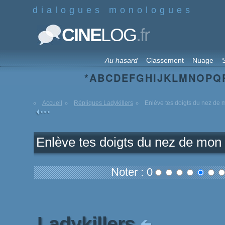
dialogues monologues
.fr
CINE
LOG
Au hasard
Classement
Nuage
S
*
A
B
C
D
E
F
G
H
I
J
K
L
M
N
O
P
Q
Accueil
Répliques Ladykillers
Enlève tes doigts du nez de m
Enlève tes doigts du nez de mon p
Noter : 0
Ladykillers