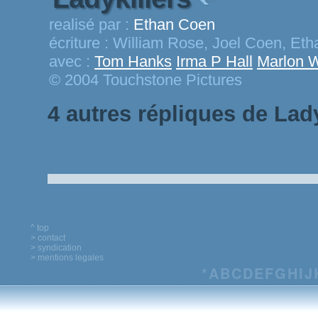
realisé par :
Ethan Coen
écriture :
William Rose, Joel Coen, Et
avec :
Tom Hanks
Irma P Hall
Marlon 
© 2004 Touchstone Pictures
4 autres répliques de Lady
^ top
> contact
> syndication
> mentions legales
*
A
B
C
D
E
F
G
H
I
J