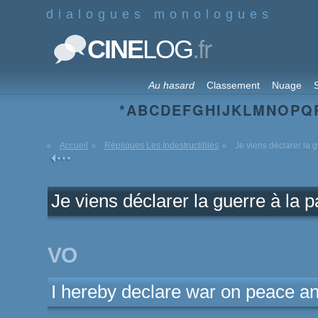
dialogues monologues
.fr
CINE
LOG
Au hasard
Classement
Nuage
S
*
A
B
C
D
E
F
G
H
I
J
K
L
M
N
O
P
Q
Accueil
Répliques Les Indestructibles
Je viens déclarer la gu
Je viens déclarer la guerre à la p
VO
I hereby declare war on peace a