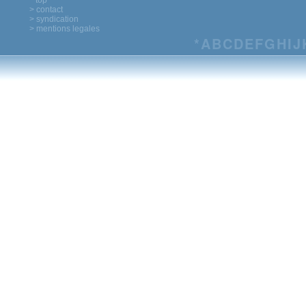
^ top
> contact
> syndication
> mentions legales
*
A
B
C
D
E
F
G
H
I
J