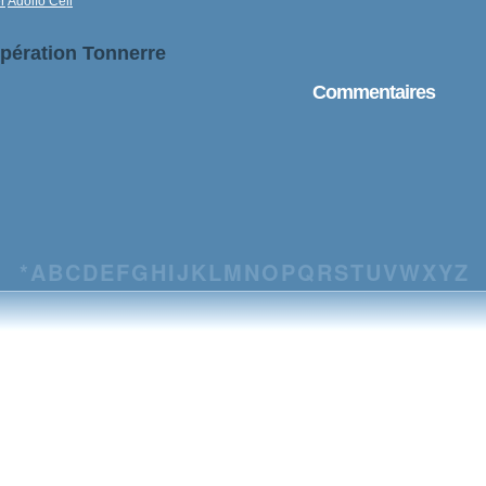
r
Adolfo Celi
Opération Tonnerre
Commentaires
*
A
B
C
D
E
F
G
H
I
J
K
L
M
N
O
P
Q
R
S
T
U
V
W
X
Y
Z