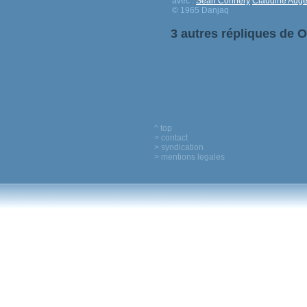
avec :
Sean Connery
Claudine Auge
© 1965 Danjaq
3 autres répliques de 
^ top
> contact
> syndication
> mentions legales