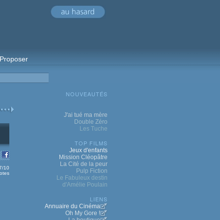
Proposer
NOUVEAUTÉS
J'ai tué ma mère
Double Zéro
Les Tuche
TOP FILMS
Jeux d'enfants
Mission Cléopâtre
La Cité de la peur
.7/10
Pulp Fiction
otes
Le Fabuleux destin
d'Amélie Poulain
LIENS
Annuaire du Cinéma
Oh My Gore !