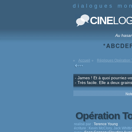
dialogues mo
CINE
LO
Au hasa
*
A
B
C
D
E
Accueil
Répliques Opération 
- James ! Et à quoi pourriez-v
- Très facile. Elle a deux grai
Note
Opération T
realisé par :
Terence Young
écriture :
Kevin McClory, Jack Whitt