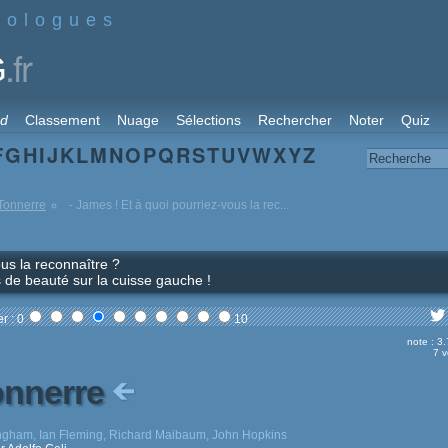
nologues
.fr
G
rd
Classement
Nuage
Sélections
Rechercher
Noter
Quiz
F
G
H
I
J
K
L
M
N
O
P
Q
R
S
T
U
V
W
X
Y
Z
Tonnerre
- James ! Et à quoi pourriez-vous la rec...
ous la reconnaître ?
ns de beauté sur la cuisse gauche !
r : 0
10
note : 3
7 v
onnerre
ingham, Ian Fleming, Richard Maibaum, John Hopkins