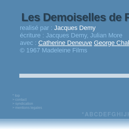
Les Demoiselles de 
realisé par :
Jacques Demy
écriture :
Jacques Demy, Julian More
avec :
Catherine Deneuve
George Chak
© 1967 Madeleine Films
^ top
> contact
> syndication
> mentions legales
*
A
B
C
D
E
F
G
H
I
J