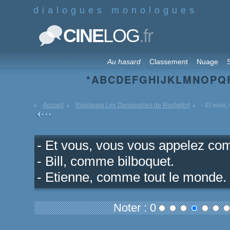
dialogues monologues
.fr
CINE
LOG
Au hasard
Classement
Nuage
S
*
A
B
C
D
E
F
G
H
I
J
K
L
M
N
O
P
Q
Accueil
Répliques Les Demoiselles de Rochefort
- Et vous
- Et vous, vous vous appelez co
- Bill, comme bilboquet.
- Etienne, comme tout le monde.
Noter : 0