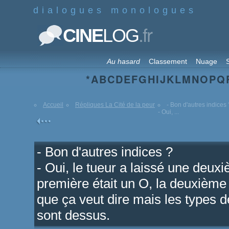
dialogues monologues
.fr
CINE
LOG
Au hasard
Classement
Nuage
S
*
A
B
C
D
E
F
G
H
I
J
K
L
M
N
O
P
Q
Accueil
Répliques La Cité de la peur
- Bon d'autres indices 
- Oui, ...
- Bon d'autres indices ?
- Oui, le tueur a laissé une deuxi
première était un O, la deuxième
que ça veut dire mais les types de
sont dessus.