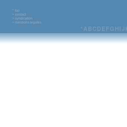
^ top
> contact
> syndication
> mentions legales
*
A
B
C
D
E
F
G
H
I
J