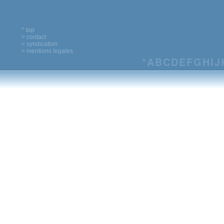
^ top
> contact
> syndication
> mentions legales
*
A
B
C
D
E
F
G
H
I
J