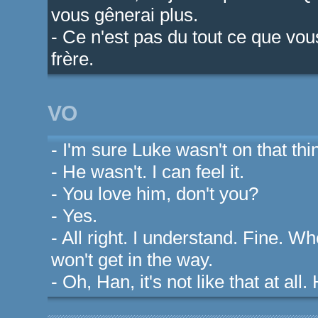
vous gênerai plus.
- Ce n'est pas du tout ce que vo
frère.
VO
- I'm sure Luke wasn't on that thi
- He wasn't. I can feel it.
- You love him, don't you?
- Yes.
- All right. I understand. Fine. 
won't get in the way.
- Oh, Han, it's not like that at all