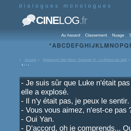
dialogues monologues
.fr
CINE
LOG
Au hasard
Classement
Nuage
S
*
A
B
C
D
E
F
G
H
I
J
K
L
M
N
O
P
Q
Accueil
Répliques Star Wars : Episode VI - Le Retour du Jedi
- Je suis sûr que Luke n'était pa
elle a explosé.
- Il n'y était pas, je peux le sentir.
- Vous vous aimez, n'est-ce pas 
- Oui Yan.
- D'accord, oh je comprends... Qu