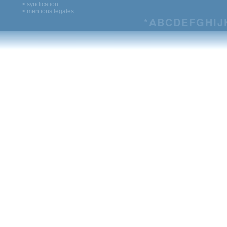
> syndication
> mentions legales
*
A
B
C
D
E
F
G
H
I
J