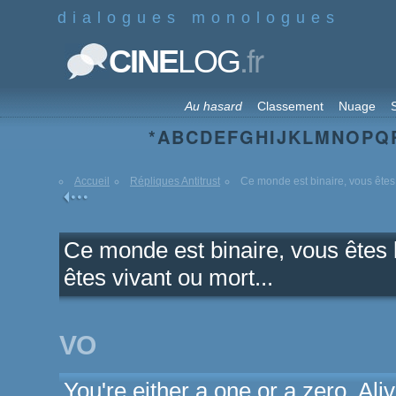
dialogues monologues
.fr
CINE
LOG
Au hasard
Classement
Nuage
S
*
A
B
C
D
E
F
G
H
I
J
K
L
M
N
O
P
Q
Accueil
Répliques Antitrust
Ce monde est binaire, vous êtes 
Ce monde est binaire, vous êtes l
êtes vivant ou mort...
VO
You're either a one or a zero. Ali