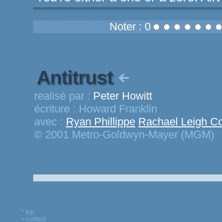
Noter : 0
Antitrust
realisé par :
Peter Howitt
écriture :
Howard Franklin
avec :
Ryan Phillippe
Rachael Leigh C
© 2001 Metro-Goldwyn-Mayer (MGM)
^ top
> contact