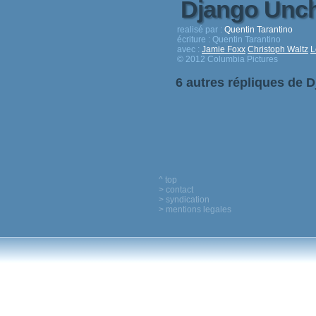
Django Unc
realisé par :
Quentin Tarantino
écriture :
Quentin Tarantino
avec :
Jamie Foxx
Christoph Waltz
L
© 2012 Columbia Pictures
6 autres répliques de 
^ top
> contact
> syndication
> mentions legales