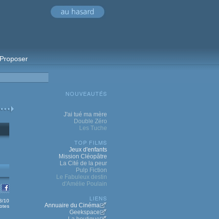
Proposer
NOUVEAUTÉS
J'ai tué ma mère
Double Zéro
Les Tuche
TOP FILMS
Jeux d'enfants
Mission Cléopâtre
La Cité de la peur
Pulp Fiction
Le Fabuleux destin
d'Amélie Poulain
LIENS
.3/10
Annuaire du Cinéma
otes
Geekspace