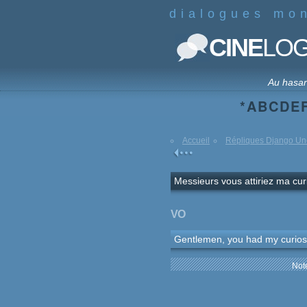
dialogues mo
CINE
LO
Au hasa
*
A
B
C
D
E
Accueil
Répliques Django Un
Messieurs vous attiriez ma curi
VO
Gentlemen, you had my curiosi
Note