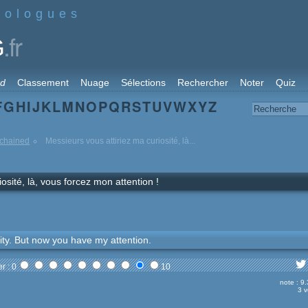
nologues
.fr
G
rd
Classement
Nuage
Sélections
Rechercher
Noter
Quiz
F
G
H
I
J
K
L
M
N
O
P
Q
R
S
T
U
V
W
X
Y
Z
chained
Messieurs vous attiriez ma curiosité, là...
osité, là, vous forcez mon attention !
ty. But now you have my attention.
r : 0
10
note : 9
3 v