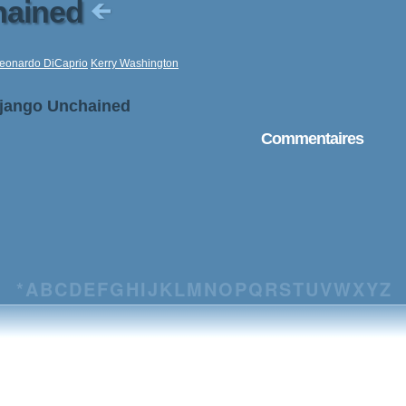
hained
eonardo DiCaprio
Kerry Washington
Django Unchained
Commentaires
*
A
B
C
D
E
F
G
H
I
J
K
L
M
N
O
P
Q
R
S
T
U
V
W
X
Y
Z