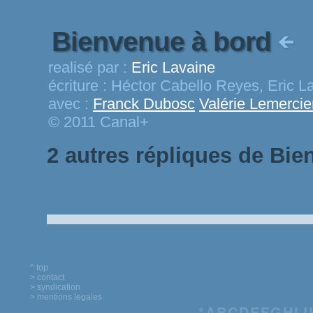
Bienvenue à bord
realisé par :
Eric Lavaine
écriture :
Héctor Cabello Reyes, Eric L
avec :
Franck Dubosc
Valérie Lemercie
© 2011 Canal+
2 autres répliques de Bie
^ top
> contact
> syndication
> mentions legales
*
A
B
C
D
E
F
G
H
I
J