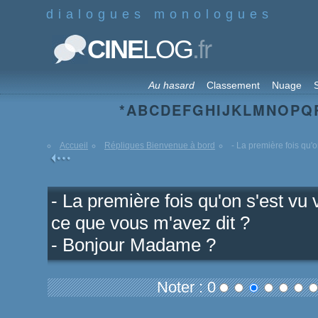
dialogues monologues
.fr
CINE
LOG
Au hasard
Classement
Nuage
S
*
A
B
C
D
E
F
G
H
I
J
K
L
M
N
O
P
Q
Accueil
Répliques Bienvenue à bord
- La première fois qu'on
- La première fois qu'on s'est v
ce que vous m'avez dit ?
- Bonjour Madame ?
Noter : 0