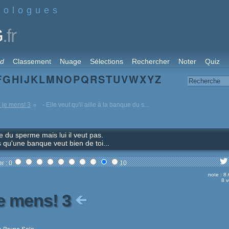
nologues
.fr
G
rd
Classement
Nuage
Sélections
Rechercher
Noter
Quiz
F
G
H
I
J
K
L
M
N
O
P
Q
R
S
T
U
V
W
X
Y
Z
i je mens! 3
- Elle veut qu'il aille à la banque du s...
que du sperme mais lui il veut pas.
 qu'une banque veut bien de toi...
r : 0
10
note : 8
8 v
je mens! 3