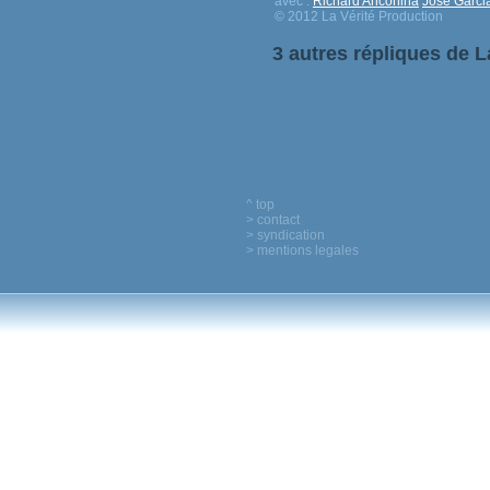
avec :
Richard Anconina
José Garci
© 2012 La Vérité Production
3 autres répliques de L
^ top
> contact
> syndication
> mentions legales