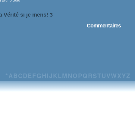
a
Bruno Solo
a Vérité si je mens! 3
Commentaires
*
A
B
C
D
E
F
G
H
I
J
K
L
M
N
O
P
Q
R
S
T
U
V
W
X
Y
Z