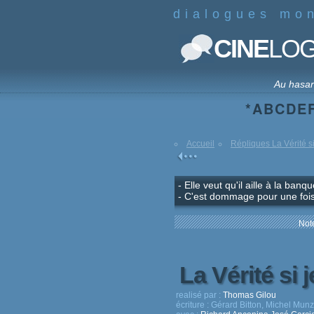
dialogues mo
CINE
LO
Au hasa
*
A
B
C
D
E
Accueil
Répliques La Vérité s
- Elle veut qu'il aille à la ban
- C'est dommage pour une fois
Note
La Vérité si 
realisé par :
Thomas Gilou
écriture :
Gérard Bitton, Michel Munz