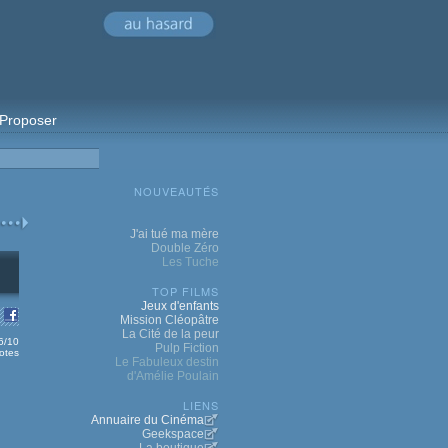
Proposer
NOUVEAUTÉS
J'ai tué ma mère
Double Zéro
Les Tuche
TOP FILMS
Jeux d'enfants
Mission Cléopâtre
La Cité de la peur
.6/10
Pulp Fiction
otes
Le Fabuleux destin
d'Amélie Poulain
LIENS
Annuaire du Cinéma
Geekspace