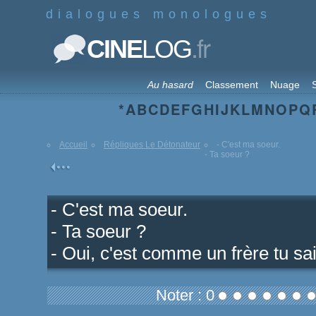
dialogues monologues
.fr
CINE
LOG
Au hasard
Classement
Nuage
S
*
A
B
C
D
E
F
G
H
I
J
K
L
M
N
O
P
Q
Accueil
Répliques Le Détonateur
- C'est ma soeur.
- Ta soeur ?
- C'est ma soeur.
- Ta soeur ?
- Oui, c'est comme un frère tu sa
Noter : 0