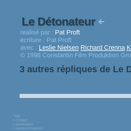
Le Détonateur
realisé par :
Pat Proft
écriture :
Pat Proft
avec :
Leslie Nielsen
Richard Crenna
K
© 1998 Constantin Film Produktion G
3 autres répliques de Le 
^ top
> contact
> syndication
> mentions legales