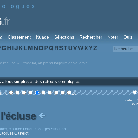
nologues
.fr
G
rd
Classement
Nuage
Sélections
Rechercher
Noter
Quiz
F
G
H
I
J
K
L
M
N
O
P
Q
R
S
T
U
V
W
X
Y
Z
 l'écluse
Avec toi, on prend toujours des allers s...
 allers simples et des retours compliqués...
r : 0
10
note : 5
19 v
l'écluse
annoy, Maurice Druon, Georges Simenon
Jacques Castelot