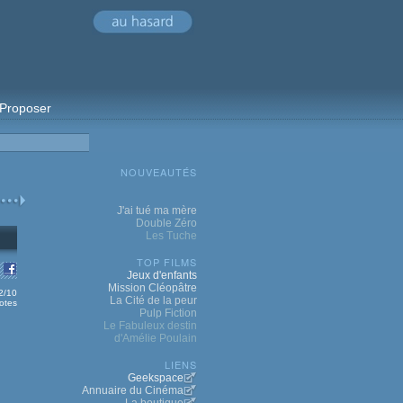
Proposer
NOUVEAUTÉS
J'ai tué ma mère
Double Zéro
Les Tuche
TOP FILMS
Jeux d'enfants
Mission Cléopâtre
.2/10
La Cité de la peur
otes
Pulp Fiction
Le Fabuleux destin
d'Amélie Poulain
LIENS
Geekspace
Annuaire du Cinéma