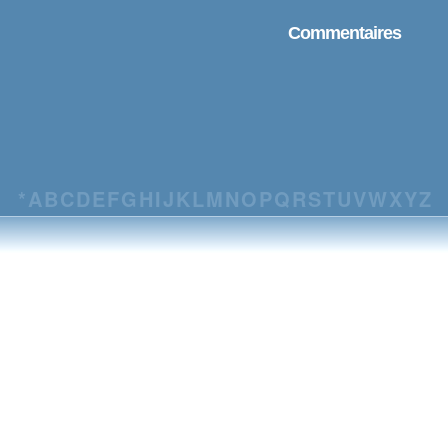
Commentaires
*
A
B
C
D
E
F
G
H
I
J
K
L
M
N
O
P
Q
R
S
T
U
V
W
X
Y
Z