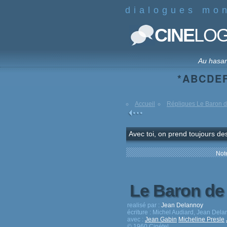
dialogues mo
CINE
LO
Au hasa
*
A
B
C
D
E
Accueil
Répliques Le Baron de
Avec toi, on prend toujours des
Note
Le Baron de 
realisé par :
Jean Delannoy
écriture :
Michel Audiard, Jean Del
avec :
Jean Gabin
Micheline Presle
© 1960 Cinétel