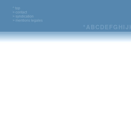
^ top
> contact
> syndication
> mentions legales
*
A
B
C
D
E
F
G
H
I
J