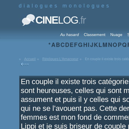
dialogues monologues
.fr
CINE
LOG
Au hasard
Classement
Nuage
S
*
A
B
C
D
E
F
G
H
I
J
K
L
M
N
O
P
Q
Accueil
Répliques L'Arnacoeur
En couple il existe trois caté
En couple il existe trois catégor
sont heureuses, celles qui sont 
assument et puis il y celles qui
qui ne se l'avouent pas. Cette de
femmes est mon fond de commer
Lippi et je suis briseur de couple