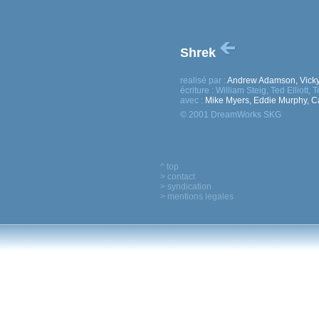
Shrek
realisé par :
Andrew Adamson, Vick
écriture :
William Steig, Ted Elliott,
avec :
Mike Myers, Eddie Murphy, 
© 2001 DreamWorks SKG
^ top
> contact
> syndication
> mentions legales