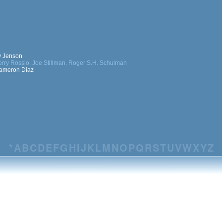
y Jenson
 Terry Rossio, Joe Stillman, Roger S.H. Schulman
Cameron Diaz
*
A
B
C
D
E
F
G
H
I
J
K
L
M
N
O
P
Q
R
S
T
U
V
W
X
Y
Z