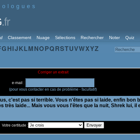
nologues
.fr
G
rd
Classement
Nuage
Sélections
Rechercher
Noter
Quiz
F
G
H
I
J
K
L
M
N
O
P
Q
R
S
T
U
V
W
X
Y
Z
Corriger un extrait
e-mail :
(pour vous contacter en cas de problème - facultatif)
Votre certitude :