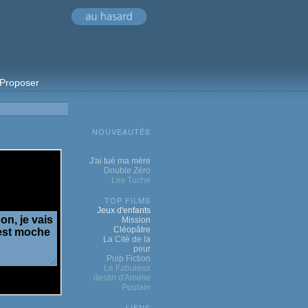
Proposer
NOUVEAUTÉS
J'ai tué ma mère
Double Zéro
Les Tuche
TOP FILMS
Jeux d'enfants
Mission
Cléopâtre
La Cité de la
peur
Pulp Fiction
Le Fabuleux
destin d'Amélie
Poulain
LIENS