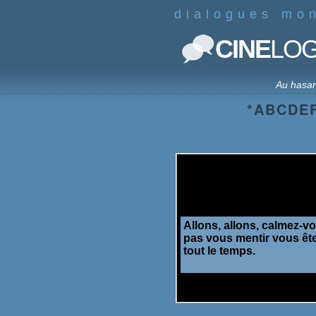
dialogues mo
CINE
LO
Au hasa
*
A
B
C
D
E