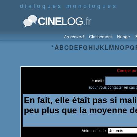
dialogues monologues
.fr
CINE
LOG
Au hasard
Classement
Nuage
S
*
A
B
C
D
E
F
G
H
I
J
K
L
M
N
O
P
Q
Corriger un 
e-mail :
(pour vous contacter en cas d
Votre certitude :