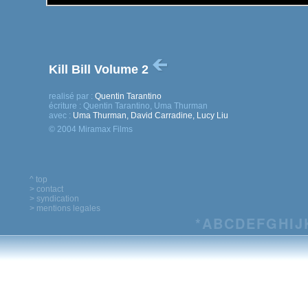
Kill Bill Volume 2
realisé par :
Quentin Tarantino
écriture :
Quentin Tarantino, Uma Thurman
avec :
Uma Thurman, David Carradine, Lucy Liu
© 2004 Miramax Films
^ top
> contact
> syndication
> mentions legales
*
A
B
C
D
E
F
G
H
I
J