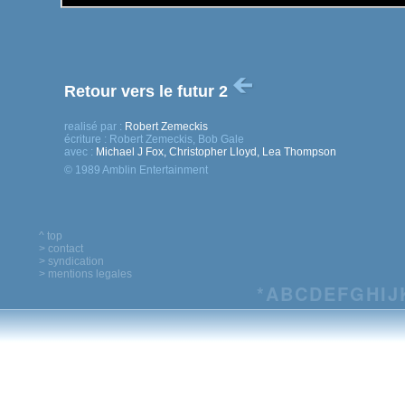
Retour vers le futur 2
realisé par :
Robert Zemeckis
écriture :
Robert Zemeckis, Bob Gale
avec :
Michael J Fox, Christopher Lloyd, Lea Thompson
© 1989 Amblin Entertainment
^ top
> contact
> syndication
> mentions legales
*
A
B
C
D
E
F
G
H
I
J