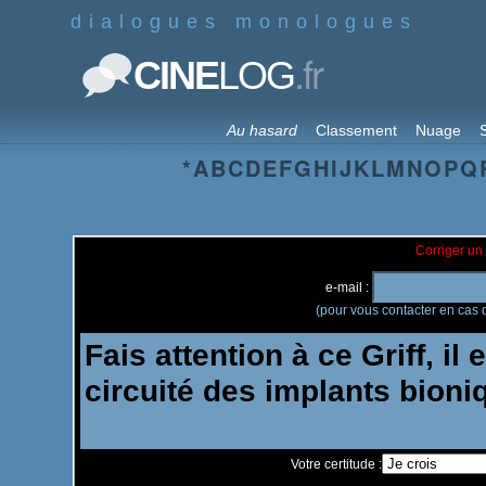
dialogues monologues
.fr
CINE
LOG
Au hasard
Classement
Nuage
S
*
A
B
C
D
E
F
G
H
I
J
K
L
M
N
O
P
Q
Corriger un 
e-mail :
(pour vous contacter en cas d
Votre certitude :