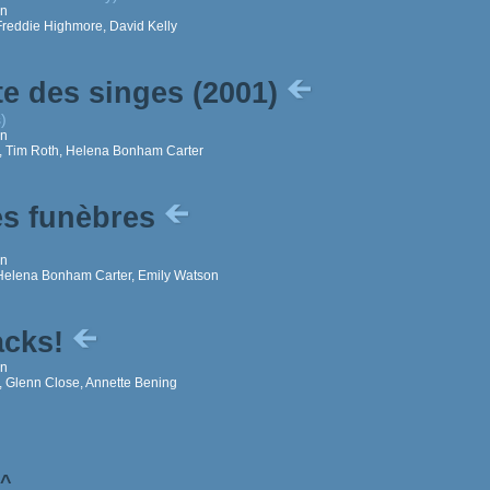
on
reddie Highmore, David Kelly
te des singes (2001)
)
on
 Tim Roth, Helena Bonham Carter
es funèbres
on
Helena Bonham Carter, Emily Watson
acks!
on
, Glenn Close, Annette Bening
^