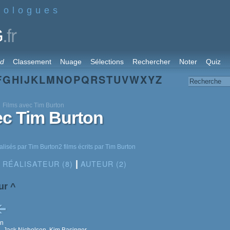
nologues
.fr
G
rd
Classement
Nuage
Sélections
Rechercher
Noter
Quiz
F
G
H
I
J
K
L
M
N
O
P
Q
R
S
T
U
V
W
X
Y
Z
Films avec Tim Burton
ec Tim Burton
alisés par Tim Burton2 films écrits par Tim Burton
RÉALISATEUR (8)
AUTEUR (2)
|
ur
^
on
, Jack Nicholson, Kim Basinger