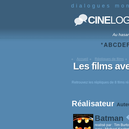
dialogues mo
CINE
LO
Au hasa
*
A
B
C
D
E
Accueil
Répliques de films
Les films av
Retrouvez les répliques de 8 films ré
Réalisateur
Aute
Batman
realisé par :
Tim Burt
avec :
Michael Keaton