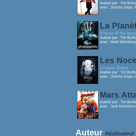
realisé par :
Tim Burt
avec :
Johnny Depp, F
La Planè
(Planet of the Apes
realisé par :
Tim Burt
avec :
Mark Wahlberg,
Les Noc
(Corpse Bride)
realisé par :
Tim Burt
avec :
Johnny Depp, 
Mars Att
realisé par :
Tim Burt
avec :
Jack Nicholson
Auteur
Réalisateur