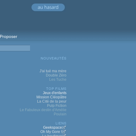
Proposer
NOUVEAUTÉS
J'ai tué ma mère
Double Zéro
Les Tuche
TOP FILMS
Jeux d'enfants
Mission Cléopâtre
La Cité de la peur
Pulp Fiction
Le Fabuleux destin d'Amélie
Poulain
LIENS
Geekspace
Oh My Gore !