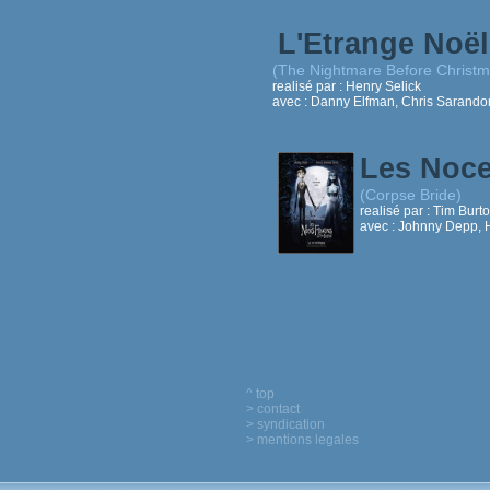
L'Etrange Noë
(The Nightmare Before Christm
realisé par :
Henry Selick
avec :
Danny Elfman, Chris Sarando
Les Noc
(Corpse Bride)
realisé par :
Tim Burt
avec :
Johnny Depp, 
^ top
> contact
> syndication
> mentions legales