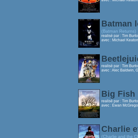
Batman l
(Batman Returns)
realisé par :
Tim Burt
avec :
Michael Keaton,
Beetleju
realisé par :
Tim Burt
avec :
Alec Baldwin, 
Big Fish
realisé par :
Tim Burt
avec :
Ewan McGregor,
Charlie e
(Charlie and the C