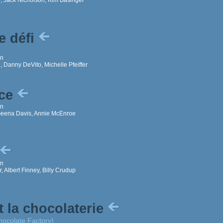
e défi
on
 Danny DeVito, Michelle Pfeiffer
ice
on
Geena Davis, Annie McEnroe
on
 Albert Finney, Billy Crudup
t la chocolaterie
hocolate Factory)