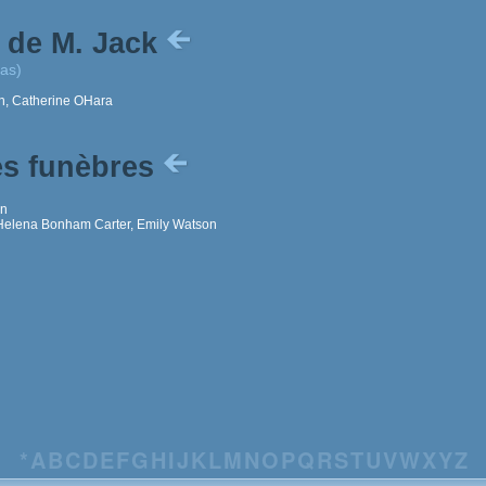
l de M. Jack
as)
n, Catherine OHara
es funèbres
on
Helena Bonham Carter, Emily Watson
*
A
B
C
D
E
F
G
H
I
J
K
L
M
N
O
P
Q
R
S
T
U
V
W
X
Y
Z