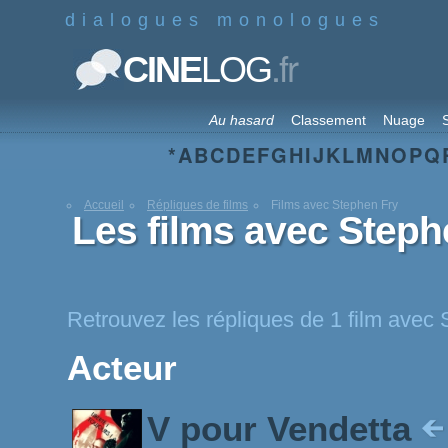
dialogues monologues
.fr
CINE
LOG
Au hasard
Classement
Nuage
S
*
A
B
C
D
E
F
G
H
I
J
K
L
M
N
O
P
Q
Accueil
Répliques de films
Films avec Stephen Fry
Les films avec Steph
Retrouvez les répliques de 1 film avec
Acteur
V pour Vendetta