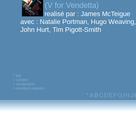
(V for Vendetta)
realisé par :
James McTeigue
avec :
Natalie Portman, Hugo Weaving,
John Hurt, Tim Pigott-Smith
^ top
> contact
> syndication
> mentions legales
*
A
B
C
D
E
F
G
H
I
J