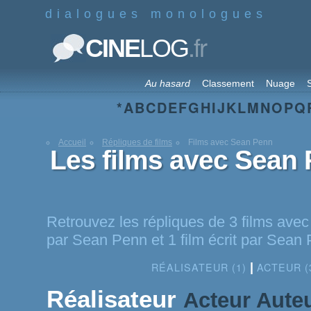
dialogues monologues
.fr
CINE
LOG
Au hasard
Classement
Nuage
S
*
A
B
C
D
E
F
G
H
I
J
K
L
M
N
O
P
Q
Accueil
Répliques de films
Films avec Sean Penn
Les films avec Sean
Retrouvez les répliques de 3 films avec
par Sean Penn et 1 film écrit par Sean
RÉALISATEUR (1)
ACTEUR (
|
Réalisateur
Acteur
Aute