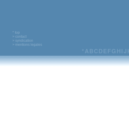
^ top
> contact
> syndication
> mentions legales
*
A
B
C
D
E
F
G
H
I
J