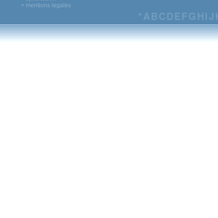
> mentions legales
*
A
B
C
D
E
F
G
H
I
J