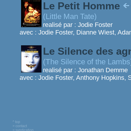
Le Petit Homme
(Little Man Tate)
realisé par :
Jodie Foster
avec :
Jodie Foster, Dianne Wiest, Ad
Le Silence des a
(The Silence of the Lambs
realisé par :
Jonathan Demme
avec :
Jodie Foster, Anthony Hopkins, 
^ top
> contact
> syndication