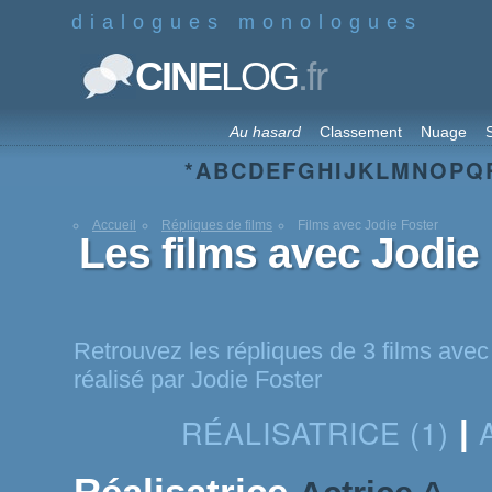
dialogues monologues
.fr
CINE
LOG
Au hasard
Classement
Nuage
S
*
A
B
C
D
E
F
G
H
I
J
K
L
M
N
O
P
Q
Accueil
Répliques de films
Films avec Jodie Foster
Les films avec Jodie
Retrouvez les répliques de 3 films avec 
réalisé par Jodie Foster
RÉALISATRICE (1)
|
Réalisatrice