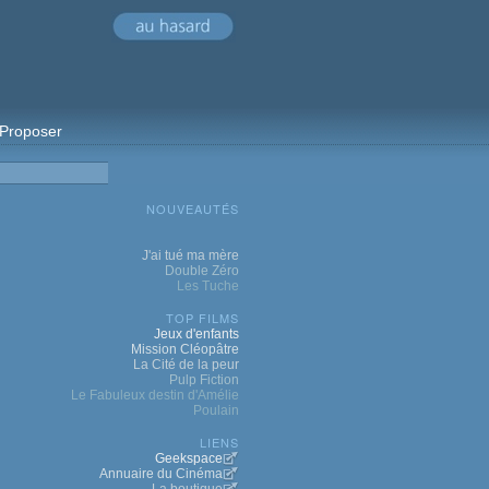
Proposer
NOUVEAUTÉS
J'ai tué ma mère
Double Zéro
Les Tuche
TOP FILMS
Jeux d'enfants
Mission Cléopâtre
La Cité de la peur
Pulp Fiction
Le Fabuleux destin d'Amélie
Poulain
LIENS
Geekspace
Annuaire du Cinéma