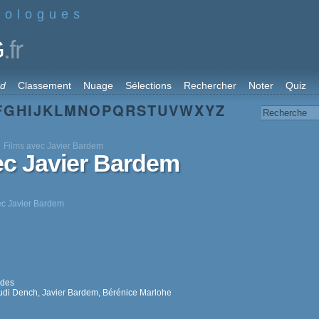
nologues
.fr
G
rd
Classement
Nuage
Sélections
Rechercher
Noter
Quiz
F
G
H
I
J
K
L
M
N
O
P
Q
R
S
T
U
V
W
X
Y
Z
Films avec Javier Bardem
ec Javier Bardem
vec Javier Bardem
des
Judi Dench, Javier Bardem, Bérénice Marlohe