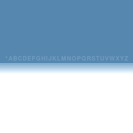
*
A
B
C
D
E
F
G
H
I
J
K
L
M
N
O
P
Q
R
S
T
U
V
W
X
Y
Z