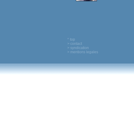
^ top
> contact
> syndication
> mentions legales