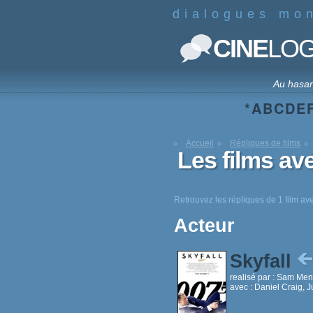
dialogues mo
CINE
LO
Au hasa
*
A
B
C
D
E
Accueil
Répliques de films
Les films av
Retrouvez les répliques de 1 film a
Acteur
Skyfall
realisé par :
Sam Men
avec :
Daniel Craig, 