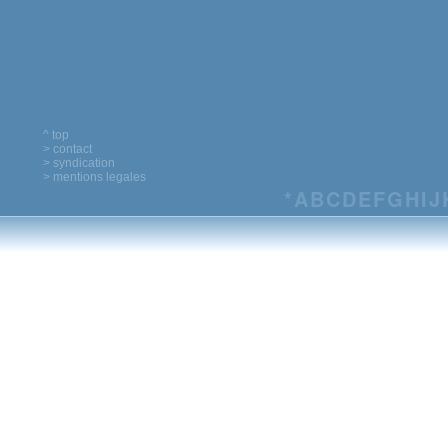
^ top
> contact
> syndication
> mentions legales
*
A
B
C
D
E
F
G
H
I
J