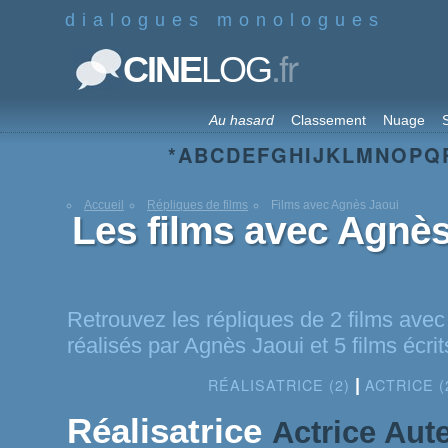
dialogues monologues
.fr
CINE
LOG
Au hasard
Classement
Nuage
S
*
A
B
C
D
E
F
G
H
I
J
K
L
M
N
O
P
Q
Accueil
Répliques de films
Films avec Agnès Jaoui
Les films avec Agnès
Retrouvez les répliques de 2 films avec
réalisés par Agnès Jaoui et 5 films écri
RÉALISATRICE (2)
ACTRICE (
|
Réalisatrice
Actrice
Aut