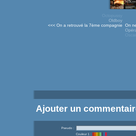
Octopussy
Oldboy
<<< On a retrouvé la 7ème compagnie
On ne
Opéra
Osca
Ajouter un commentair
Pseudo :
Couleur 1 :