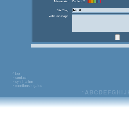
Mini-avatar :
Couleur 2 :
Site/Blog :
Votre message :
^ top
> contact
> syndication
> mentions legales
*
A
B
C
D
E
F
G
H
I
J