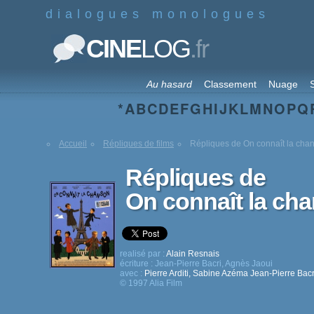
dialogues monologues
.fr
CINE
LOG
Au hasard
Classement
Nuage
S
*
A
B
C
D
E
F
G
H
I
J
K
L
M
N
O
P
Q
Accueil
Répliques de films
Répliques de On connaît la cha
Répliques de
On connaît la ch
realisé par :
Alain Resnais
écriture :
Jean-Pierre Bacri
,
Agnès Jaoui
avec :
Pierre Arditi
,
Sabine Azéma
Jean-Pierre Bacr
© 1997 Alia Film