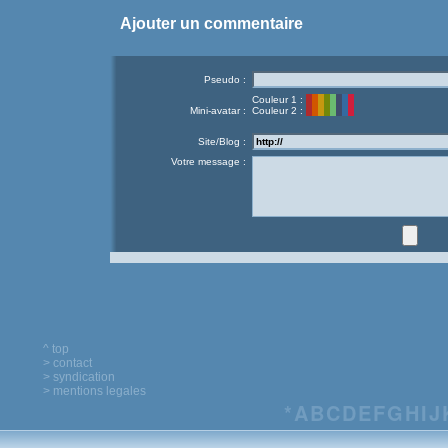
Ajouter un commentaire
Pseudo :
Couleur 1 :
Mini-avatar :
Couleur 2 :
Site/Blog :
Votre message :
^ top
> contact
> syndication
> mentions legales
*
A
B
C
D
E
F
G
H
I
J