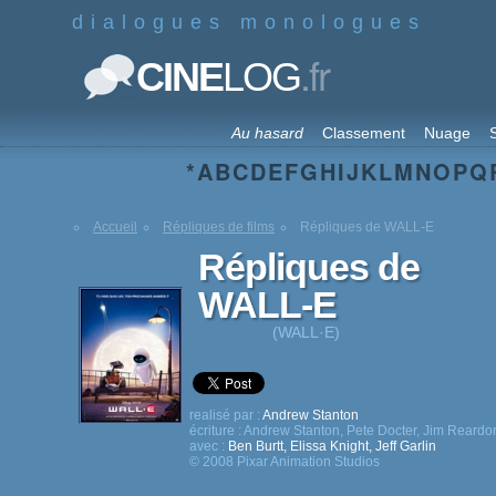
dialogues monologues
.fr
CINE
LOG
Au hasard
Classement
Nuage
S
*
A
B
C
D
E
F
G
H
I
J
K
L
M
N
O
P
Q
Accueil
Répliques de films
Répliques de WALL-E
Répliques de
WALL-E
(WALL·E)
realisé par :
Andrew Stanton
écriture :
Andrew Stanton
,
Pete Docter
,
Jim Reardo
avec :
Ben Burtt
,
Elissa Knight
,
Jeff Garlin
© 2008 Pixar Animation Studios