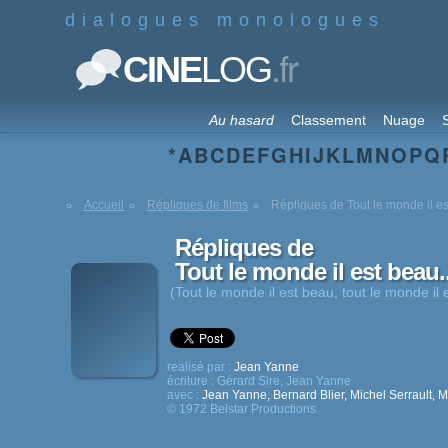
dialogues monologues
.fr
CINE
LOG
Au hasard
Classement
Nuage
S
*
A
B
C
D
E
F
G
H
I
J
K
L
M
N
O
P
Q
Accueil
Répliques de films
Répliques de Tout le monde il es
Répliques de
Tout le monde il est beau.
(Tout le monde il est beau, tout le monde il e
realisé par :
Jean Yanne
écriture :
Gérard Sire
,
Jean Yanne
avec :
Jean Yanne
,
Bernard Blier
,
Michel Serrault
,
M
© 1972 Belstar Productions