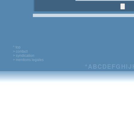
^ top
> contact
> syndication
> mentions legales
*
A
B
C
D
E
F
G
H
I
J