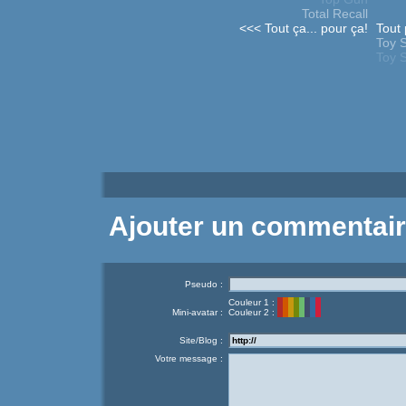
Total Recall
<<< Tout ça... pour ça!
Tout 
Toy S
Toy S
Ajouter un commentai
Pseudo :
Couleur 1 :
Mini-avatar :
Couleur 2 :
Site/Blog :
Votre message :