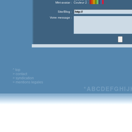
Mini-avatar :
Couleur 2 :
Site/Blog :
Votre message :
^ top
> contact
> syndication
> mentions legales
*
A
B
C
D
E
F
G
H
I
J