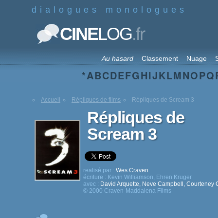
dialogues monologues
.fr
CINE
LOG
Au hasard
Classement
Nuage
S
*
A
B
C
D
E
F
G
H
I
J
K
L
M
N
O
P
Q
Accueil
Répliques de films
Répliques de Scream 3
Répliques de
Scream 3
realisé par :
Wes Craven
écriture :
Kevin Williamson
,
Ehren Kruger
avec :
David Arquette
,
Neve Campbell
,
Courteney 
© 2000 Craven-Maddalena Films