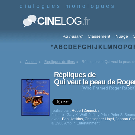
dialogues monologues
.fr
CINE
LOG
Au hasard
Classement
Nuage
S
*
A
B
C
D
E
F
G
H
I
J
K
L
M
N
O
P
Q
Accueil
Répliques de films
Répliques de Qui veut la peau d
Répliques de
Qui veut la peau de Roge
(Who Framed Roger Rabbit
realisé par :
Robert Zemeckis
écriture :
Gary K. Wolf
,
Jeffrey Price
,
Peter S. Seam
avec :
Bob Hoskins
,
Christopher Lloyd
,
Joanna Cas
© 1988 Amblin Entertainment