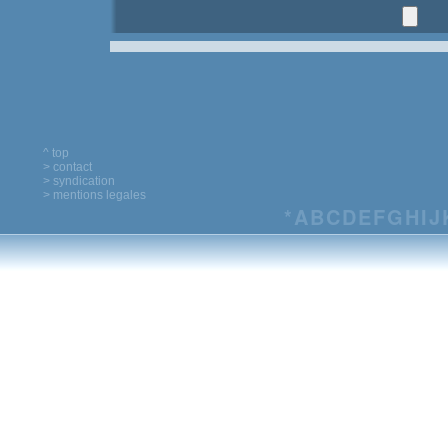
^ top
> contact
> syndication
> mentions legales
*
A
B
C
D
E
F
G
H
I
J